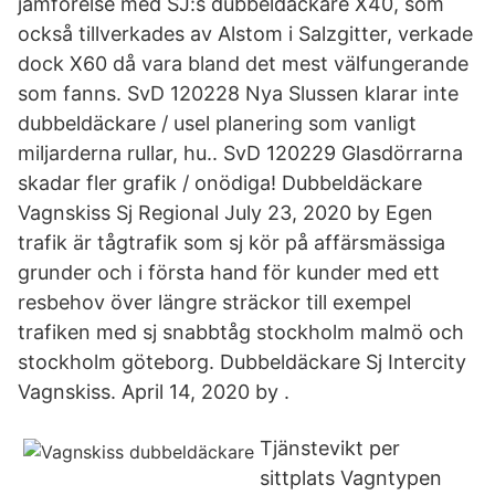
jämförelse med SJ:s dubbeldäckare X40, som
också tillverkades av Alstom i Salzgitter, verkade
dock X60 då vara bland det mest välfungerande
som fanns. SvD 120228 Nya Slussen klarar inte
dubbeldäckare / usel planering som vanligt
miljarderna rullar, hu.. SvD 120229 Glasdörrarna
skadar fler grafik / onödiga! Dubbeldäckare
Vagnskiss Sj Regional July 23, 2020 by Egen
trafik är tågtrafik som sj kör på affärsmässiga
grunder och i första hand för kunder med ett
resbehov över längre sträckor till exempel
trafiken med sj snabbtåg stockholm malmö och
stockholm göteborg. Dubbeldäckare Sj Intercity
Vagnskiss. April 14, 2020 by .
Tjänstevikt per
sittplats Vagntypen